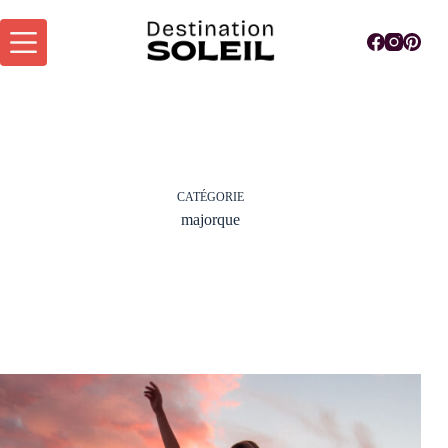
Passer
au
contenu
CATÉGORIE
majorque